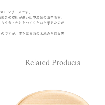
・適切なお手入れ
・直射日光や湿度
で長くご愛用いた
い日陰で保管して
SOJIシリーズです。
・ご自身でオイル
・修理のご依頼や製
ください。塗装面
地挽きの技術が高い山中温泉の山中漆器。
問い合わせフォー
もらうきっかけをつくりたいと考えたのが
るのですが、漆を塗る前の木地の自然な表
Related Products