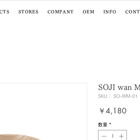
CTS
STORES
COMPANY
OEM
INFO
CON
SOJI wan 
SKU： SO-WM-01
価
￥4,180
格
数量
*