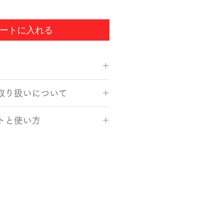
ートに入れる
mm
取り扱いについて
材：栓、ウレタン塗装
石川県）
、柔らかいスポンジと食器用洗剤
トと使い方
で手洗いしてください。
然乾燥してください。水痕が気に
施しているため、お味噌汁や吸い
かい布で水分を拭き取ってくださ
心してお使いいただけます。
を伝えにくく、ご飯を盛っても手
衝撃が加わると割れることがあり
特徴です。普段の食卓で安心して
たり塗装面が剥げてしまった場合
す。
えください。
ているため、木目や色合いはひと
子レンジ、食洗機、蒸し器には対
す。職人の手仕事ならではの表情
ので、電子レンジ、食洗機、蒸し
い。
えください。