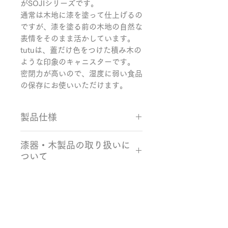
がSOJIシリーズです。

通常は木地に漆を塗って仕上げるの
ですが、漆を塗る前の木地の自然な
表情をそのまま活かしています。

tutuは、蓋だけ色をつけた積み木の
ような印象のキャニスターです。

密閉力が高いので、湿度に弱い食品
の保存にお使いいただけます。
製品仕様
サイズ：Φ62×120mm
漆器・木製品の取り扱いに
容量：65g（緑茶の場合）
ついて
カラー：スモークグリーン 素材：
栓、ウレタン塗装
・使用後の食器は、柔らかいスポン
生産国：日本製（石川県）
ジと食器用洗剤を使い、ぬるま湯で
手洗いしてください。
・洗った食器は自然乾燥してくださ
Related Products
い。水痕が気になる場合は、柔らか