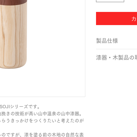
カ
製品仕様
サイズ：Φ62×153
漆器・木製品の
容量：80g（緑茶
カラー：チョコレー
・使用後の食器は
生産国：日本製（
を使い、ぬるま湯
・洗った食器は自
なる場合は、柔ら
い。
・木製食器も強い
SOJIシリーズです。

ます。衝撃で割れ
挽きの技術が高い山中温泉の山中漆器。

には、使用をお控
もらうきっかけをつくりたいと考えたのが
・当社の製品は電
応しておりません
るのですが、漆を塗る前の木地の自然な表
器での使用はお控