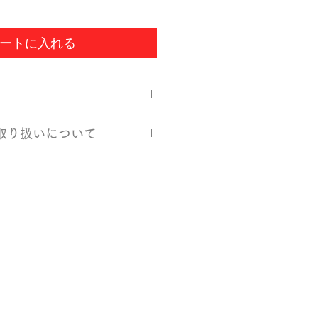
ートに入れる
mm
取り扱いについて
の場合）
ト 素材：栓、ウレタン塗装
、柔らかいスポンジと食器用洗剤
石川県）
で手洗いしてください。
然乾燥してください。水痕が気に
かい布で水分を拭き取ってくださ
衝撃が加わると割れることがあり
たり塗装面が剥げてしまった場合
えください。
子レンジ、食洗機、蒸し器には対
ので、電子レンジ、食洗機、蒸し
えください。