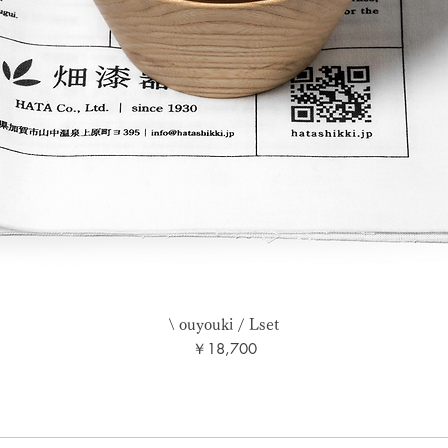
\ ouyouki / Lset
価格
￥18,700