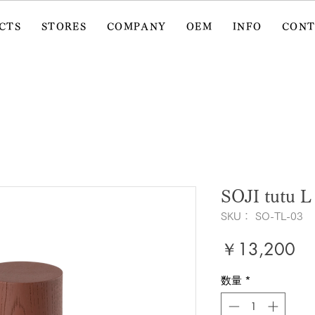
CTS
STORES
COMPANY
OEM
INFO
CON
SOJI tutu L
SKU： SO-TL-03
価
￥13,200
格
数量
*