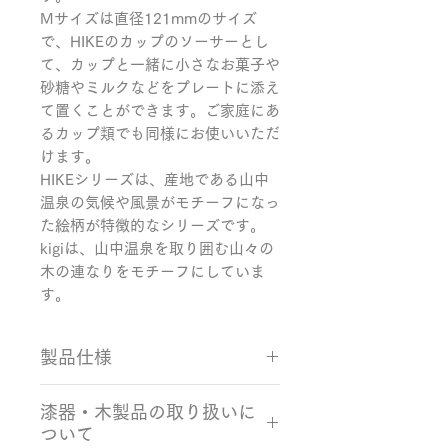
Mサイズは直径121mmのサイズ
で、HIKEのカップのソーサーとし
て、カップと一緒に小さなお菓子や
砂糖やミルクなどをプレートに添え
て置くことができます。ご家庭にあ
るカップ類でも同様にお使いいただ
けます。

HIKEシリーズは、産地である山中
温泉の気候や風景がモチーフになっ
た絵柄が特徴的なシリーズです。

kigiは、山中温泉を取り囲む山々の
木の連なりをモチーフにしていま
す。
製品仕様
サイズ：Φ120×9mm
漆器・木製品の取り扱いに
カラー：グリーン 素材：樺、ウレ
ついて
タン塗装