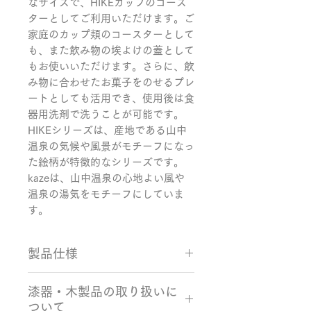
なサイズで、HIKEカップのコース
ターとしてご利用いただけます。ご
家庭のカップ類のコースターとして
も、また飲み物の埃よけの蓋として
もお使いいただけます。さらに、飲
み物に合わせたお菓子をのせるプレ
ートとしても活用でき、使用後は食
器用洗剤で洗うことが可能です。

HIKEシリーズは、産地である山中
温泉の気候や風景がモチーフになっ
た絵柄が特徴的なシリーズです。

kazeは、山中温泉の心地よい風や
温泉の湯気をモチーフにしていま
す。
製品仕様
サイズ：Φ90×10mm
漆器・木製品の取り扱いに
カラー：ライトグリーン 素材：
ついて
樺、ウレタン塗装