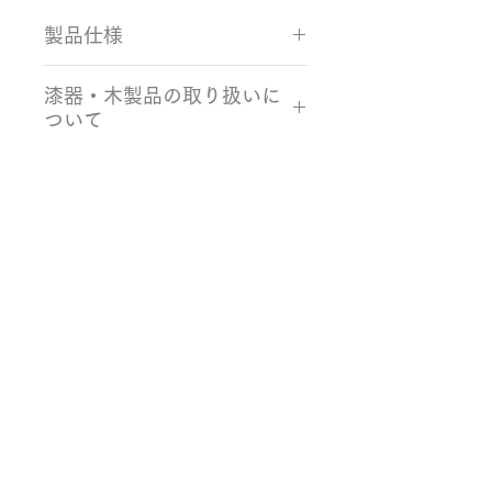
製品仕様
サイズ / 容量：Φ135×62mm
漆器・木製品の取り扱いに
/ 約480ml
ついて
カラー：クリア、ゴールド 素材：
栓、ウレタン塗装
・使用後の食器は、柔らかいスポン
生産国：日本製（石川県）
ジと食器用洗剤を使い、ぬるま湯で
手洗いしてください。
・洗った食器は自然乾燥してくださ
Related Products
い。水痕が気になる場合は、柔らか
い布で水分を拭き取ってください。
・木製食器も強い衝撃が加わると割
れることがあります。衝撃で割れた
り塗装面が剥げてしまった場合に
は、使用をお控えください。
・当社の製品は電子レンジ、食洗
機、蒸し器には対応しておりません
ので、電子レンジ、食洗機、蒸し器
での使用はお控えください。