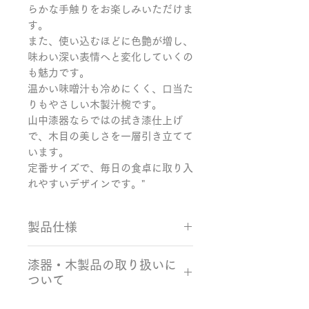
らかな手触りをお楽しみいただけま
す。

また、使い込むほどに色艶が増し、
味わい深い表情へと変化していくの
も魅力です。

温かい味噌汁も冷めにくく、口当た
りもやさしい木製汁椀です。

山中漆器ならではの拭き漆仕上げ
で、木目の美しさを一層引き立てて
います。

定番サイズで、毎日の食卓に取り入
れやすいデザインです。"
製品仕様
サイズ：Φ115×70mm
漆器・木製品の取り扱いに
容量：満量（O.F.）約341ml
ついて
カラー：黒拭き 素材：山桜、漆
生産国：日本製（石川県）
・使用後の食器は、柔らかいスポン