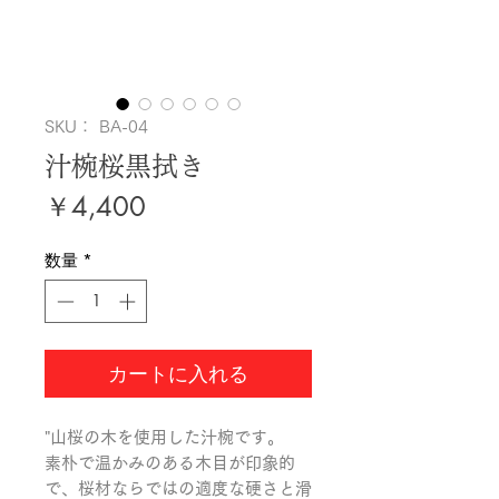
SKU： BA-04
汁椀桜黒拭き
価
￥4,400
格
数量
*
カートに入れる
"山桜の木を使用した汁椀です。

素朴で温かみのある木目が印象的
で、桜材ならではの適度な硬さと滑