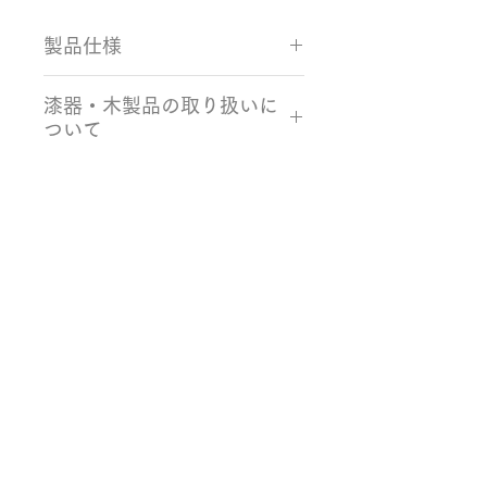
製品仕様
サイズ：カップ Φ88×54mm / ソー
漆器・木製品の取り扱いに
サー Φ95×8mm
ついて
カラー：サーモン 素材：栓、ウレ
タン塗装
・使用後の食器は、柔らかいスポン
生産国：日本製（石川県）
ジと食器用洗剤を使い、ぬるま湯で
手洗いしてください。
・洗った食器は自然乾燥してくださ
Related Products
い。水痕が気になる場合は、柔らか
い布で水分を拭き取ってください。
・木製食器も強い衝撃が加わると割
れることがあります。衝撃で割れた
り塗装面が剥げてしまった場合に
は、使用をお控えください。
・当社の製品は電子レンジ、食洗
機、蒸し器には対応しておりません
ので、電子レンジ、食洗機、蒸し器
での使用はお控えください。