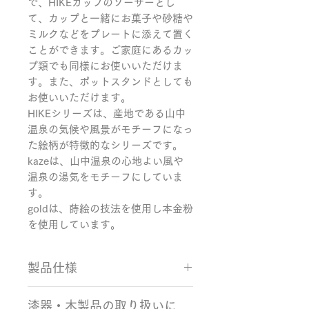
で、HIKEカップのソーサーとし
て、カップと一緒にお菓子や砂糖や
ミルクなどをプレートに添えて置く
ことができます。ご家庭にあるカッ
プ類でも同様にお使いいただけま
す。また、ポットスタンドとしても
お使いいただけます。

HIKEシリーズは、産地である山中
温泉の気候や風景がモチーフになっ
た絵柄が特徴的なシリーズです。

kazeは、山中温泉の心地よい風や
温泉の湯気をモチーフにしていま
す。

goldは、蒔絵の技法を使用し本金粉
を使用しています。
製品仕様
サイズ：Φ150×11mm
漆器・木製品の取り扱いに
カラー：ゴールド 素材：樺、ウレ