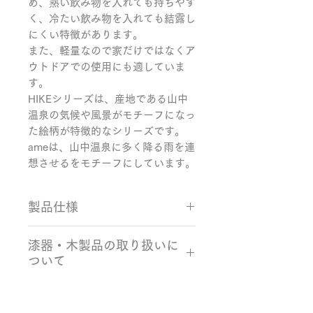
め、熱い飲み物を入れても持ちやす
く、冷たい飲み物を入れても結露し
にくい特徴があります。

また、軽量なので家だけではなくア
ウトドアでの使用にも適していま
す。

HIKEシリーズは、産地である山中
温泉の気候や風景がモチーフになっ
た絵柄が特徴的なシリーズです。

ameは、山中温泉に多く降る雨を連
想させるをモチーフにしています。
製品仕様
サイズ：Φ80×64mm
漆器・木製品の取り扱いに
カラー：ライトグレー 素材：樺、
ついて
ウレタン塗装
生産国：日本製（石川県）
・使用後の食器は、柔らかいスポン
ジと食器用洗剤を使い、ぬるま湯で