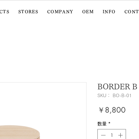
CTS
STORES
COMPANY
OEM
INFO
CON
BORDER B 
SKU： BO-B-01
価
￥8,800
格
数量
*