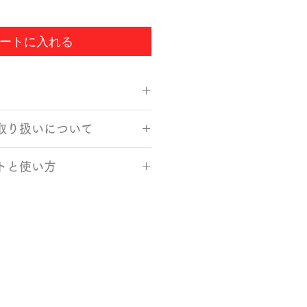
ートに入れる
mm
取り扱いについて
レッド 素材：栓・ウレタン塗装
川県）
、柔らかいスポンジと食器用洗剤
トと使い方
で手洗いしてください。
然乾燥してください。水痕が気に
飴やクッキーなどのお菓子、ティ
かい布で水分を拭き取ってくださ
ーカプセル、アクセサリーや文具
幅広くお使いいただけます。
衝撃が加わると割れることがあり
しているため、その日のうちに召
たり塗装面が剥げてしまった場合
れば直接入れても大丈夫です。た
えください。
や湿度管理が必要な長期保存には
子レンジ、食洗機、蒸し器には対
ので、電子レンジ、食洗機、蒸し
に使え、重ねてすっきり収納した
えください。