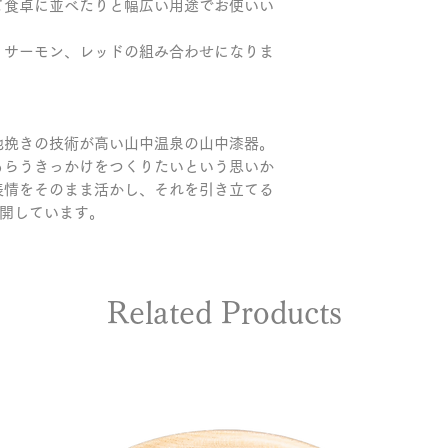
て食卓に並べたりと幅広い用途でお使いい
り、並べてインテ
・直射日光や湿度
す。
い日陰で保管して
、サーモン、レッドの組み合わせになりま
・蓋は完全密閉で
・修理のご依頼や製
ほどよい通気性が
問い合わせフォー
長です。
・天然木を使用し
ひとつ異なります
地挽きの技術が高い山中温泉の山中漆器。
をお楽しみくださ
もらうきっかけをつくりたいという思いか
・インテリアとし
表情をそのまま活かし、それを引き立てる
や高温多湿を避け
展開しています。
い状態を長く保て
Related Products