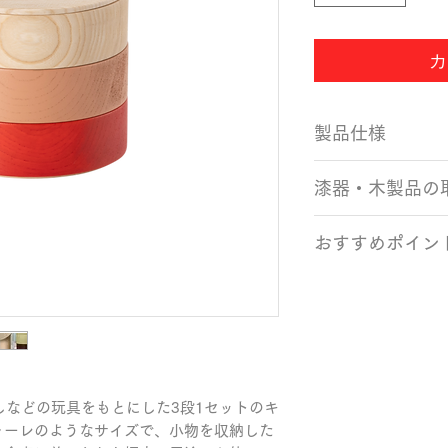
カ
製品仕様
サイズ：Φ105×96
漆器・木製品の
カラー：サーモン、
生産国：日本（石
・使用後の食器は
おすすめポイン
を使い、ぬるま湯
・洗った食器は自
・食品はもちろん
なる場合は、柔ら
ーバッグやコーヒ
い。
など、小物整理に
・木製食器も強い
・内側に塗装を施
ます。衝撃で割れ
し上がる食品であ
には、使用をお控
だし、におい移り
・当社の製品は電
としなどの玩具をもとにした3段1セットのキ
向きません。
応しておりません
ャーレのようなサイズで、小物を収納した
・蓋は各段は個別
器での使用はお控