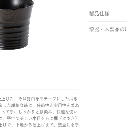
製品仕様
サイズ：Φ90×73m
漆器・木製品の
カラー：黒拭き 素
生産国：日本製（
・使用後の食器は
を使い、ぬるま湯
・洗った食器は自
なる場合は、柔ら
い。
・木製食器も強い
ます。衝撃で割れ
には、使用をお控
・当社の製品は電
応しておりません
仕上げた、そば猪口をモチーフにした拭き
器での使用はお控
施した繊細な筋は、装飾性と実用性を兼ね
・直射日光や湿度
よって手にしっかりと馴染み、快適な使い
い日陰で保管して
は、堅牢で美しい木目をもつ欅（けやき）
・修理のご依頼や製
上げで、下地から仕上げまで、幾重にも手