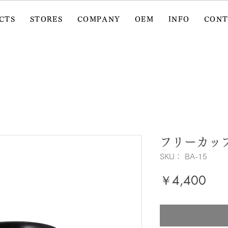
CTS
STORES
COMPANY
OEM
INFO
CON
フリーカッ
SKU： BA-15
価
￥4,400
格