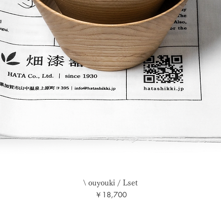
\ ouyouki / Lset
価格
￥18,700